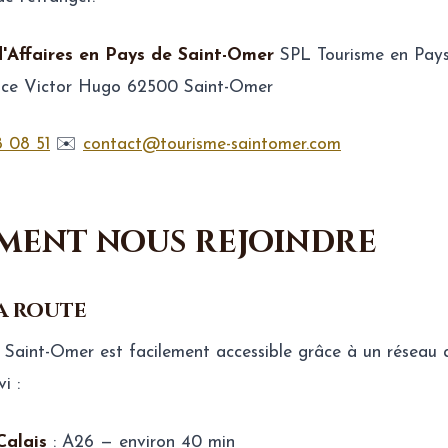
d'Affaires en Pays de Saint-Omer
SPL Tourisme en Pays
ace Victor Hugo 62500 Saint-Omer
8 08 51
✉️
contact@tourisme-saintomer.com
ent nous rejoindre
la route
 Saint-Omer est facilement accessible grâce à un réseau 
i :
Calais
: A26 — environ 40 min