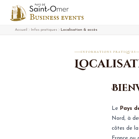
Aller au contenu
Accueil
Infos pratiques
Localisation & accès
INFORMATIONS PRATIQUES
Localisat
Bien
Le
Pays d
Nord, à deu
côtes de la
France ou d