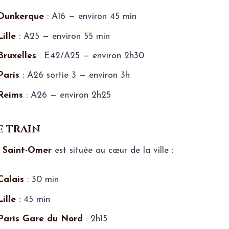
Dunkerque
: A16 — environ 45 min
Lille
: A25 — environ 55 min
Bruxelles
: E42/A25 — environ 2h30
Paris
: A26 sortie 3 — environ 3h
Reims
: A26 — environ 2h25
le train
e
Saint-Omer
est située au cœur de la ville :
Calais
: 30 min
Lille
: 45 min
Paris Gare du Nord
: 2h15