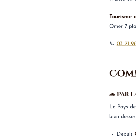
Tourisme 
Omer 7 pl
📞
03 21 9
Comm
🚗 Par 
Le Pays de
bien desserv
Depuis