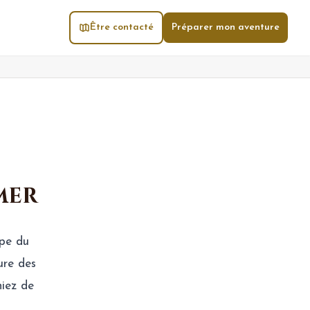
Être contacté
Préparer mon aventure
mer
ope du
ure des
niez de