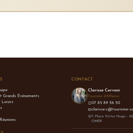
S
CONTACT
uipe
Clarisse Cervoni
et Grands Événements
Tourisme d'Affaires
 Loisirs
07 85 89 56 50
es
clarisse.c@tourisme-s
7, Place Victor Hugo - 6
 Réunions
OMER
ES