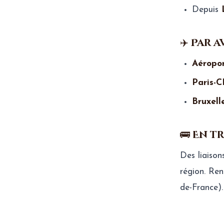
Depuis
✈️ Par 
Aéropor
Paris-
Bruxel
🚌 En 
Des liaison
région. Re
de-France).