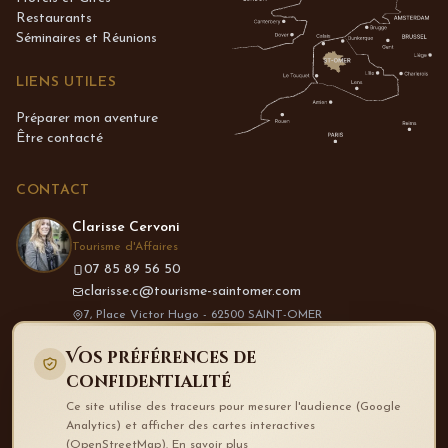
Restaurants
Séminaires et Réunions
LIENS UTILES
Préparer mon aventure
Être contacté
CONTACT
Clarisse Cervoni
Tourisme d'Affaires
07 85 89 56 50
clarisse.c@tourisme-saintomer.com
7, Place Victor Hugo - 62500 SAINT-OMER
Vos préférences de
SUIVEZ-NOUS
confidentialité
Ce site utilise des traceurs pour mesurer l'audience (Google
Analytics) et afficher des cartes interactives
(OpenStreetMap).
En savoir plus