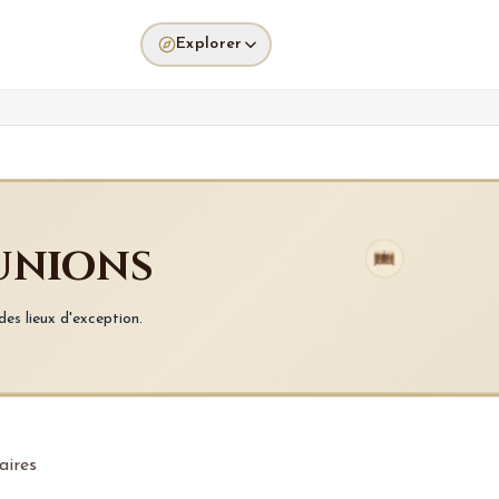
Explorer
éunions
es lieux d'exception.
aires