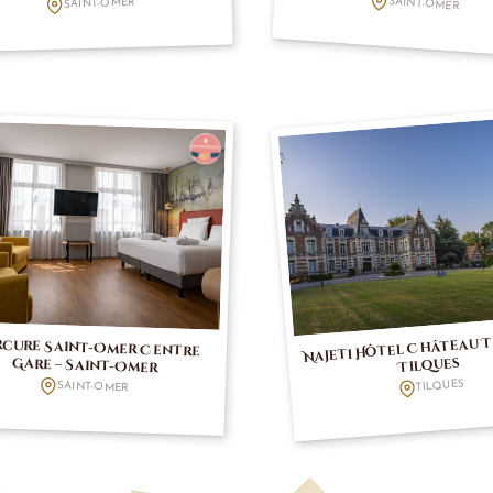
SAINT-OMER
SAINT-OMER
Najeti Hôtel Château T
cure Saint-Omer Centre
Tilques
Gare – Saint-Omer
TILQUES
SAINT-OMER