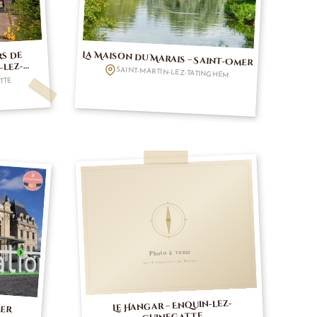
La Maison du Marais – Saint-Omer
rs de
-lez-
SAINT-MARTIN-LEZ-TATINGHEM
TTE
mer
Le Hangar – Enquin-lez-
Guinegatte