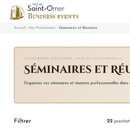
Aller au contenu
Accueil
Nos Prestataires
Séminaires et Réunions
TOURISME D'AFFAIRES · PAYS DE SAINT-OMER
Séminaires et R
Organisez vos séminaires et réunions professionnelles dans d
Filtrer
22
prestat