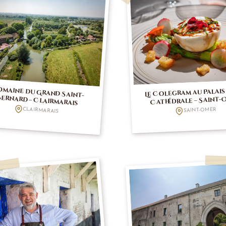
maine du Grand Saint-
Le Colegram au Palais
Bernard – Clairmarais
Cathédrale – Saint-
CLAIRMARAIS
SAINT-OMER