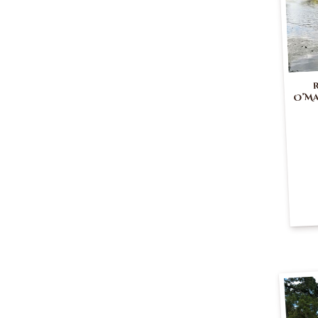
R
O’Ma