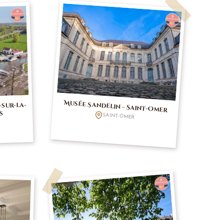
Musée Sandelin – Saint-Omer
-sur-la-
ys
SAINT-OMER