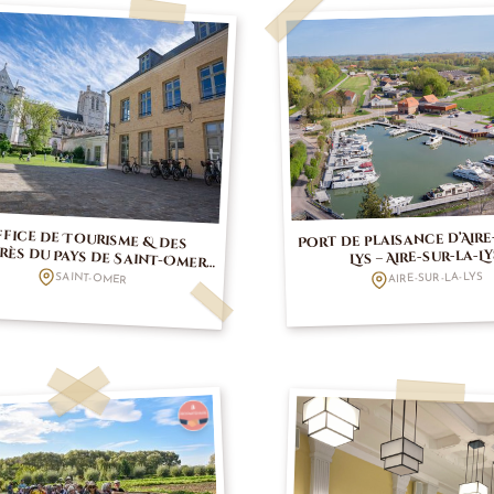
fice de Tourisme & des
ngrès du Pays de Saint-Omer –
Port de plaisance d’Aire
Lys – Aire-sur-la-L
Saint-Omer
AIRE-SUR-LA-LYS
SAINT-OMER