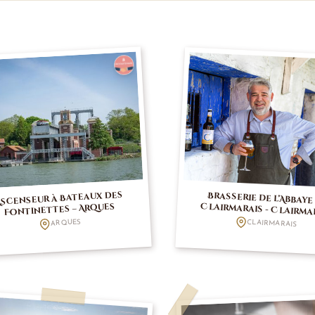
Ascenseur à Bateaux des
Brasserie de l’Abbaye
Clairmarais - Clairma
Fontinettes – Arques
ARQUES
CLAIRMARAIS