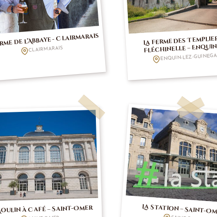
erme de l’Abbaye - Clairmarais
La Ferme des Templie
Fléchinelle – Enquin
CLAIRMARAIS
Guinegatte
ENQUIN-LEZ-GUINEGA
La Station – Saint-O
Moulin à Café – Saint-Omer