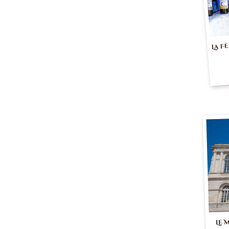
La F
Le 