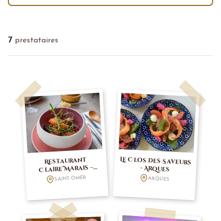
7
prestataires
Le Clos des Saveurs
Restaurant
Claire’Marais –
- Arques
Saint-Omer
SAINT-OMER
ARQUES