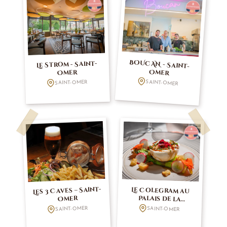
BOUCAN - Saint-
Le Strom - Saint-
Omer
Omer
SAINT-OMER
SAINT-OMER
Les 3 Caves – Saint-
Le Colegram au
Palais de la
Cathédrale – Saint-
Omer
SAINT-OMER
SAINT-OMER
Omer