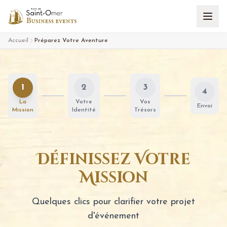
Aller au contenu
Accueil
Préparez Votre Aventure
1
2
3
4
La
Votre
Vos
Envoi
Mission
Identité
Trésors
Définissez Votre
Mission
Quelques clics pour clarifier votre projet
d'événement