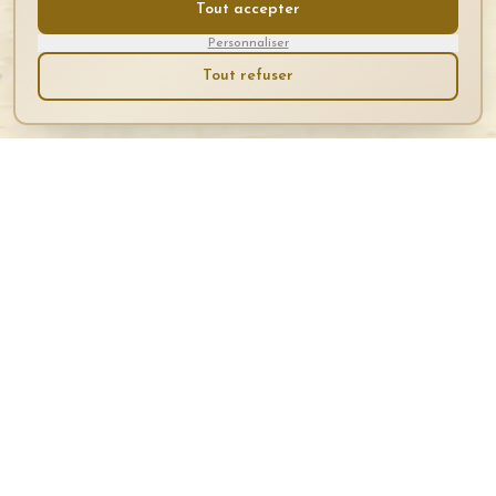
Tout accepter
Personnaliser
Tout refuser
Les Aventuriers du Marais
Tourisme d'Affaires en Pays de Saint-Omer.
Séminaires, conférences, cohésion d'équipe et événements
professionnels.
📥 Téléchargez notre brochure